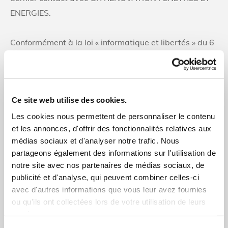
ENERGIES.
Conformément à la loi « informatique et libertés » du 6
janvier 1978 modifiée et au Règlement européen
n°2016/679/UE du 27 avril 2016, vous bénéficiez d’un
droit d’accès, de rectification, de portabilité et
Ce site web utilise des cookies.
d’effacement de vos données ou encore de limitation
du traitement.
Les cookies nous permettent de personnaliser le contenu
et les annonces, d'offrir des fonctionnalités relatives aux
médias sociaux et d'analyser notre trafic. Nous
Vous pouvez également, pour des motifs légitimes,
partageons également des informations sur l'utilisation de
vous opposer au traitement des données vous
notre site avec nos partenaires de médias sociaux, de
concernant. Vous disposez d’un droit d’accès et de
publicité et d'analyse, qui peuvent combiner celles-ci
rectification. Vous avez l'opportunité d'émettre des
avec d'autres informations que vous leur avez fournies
ou qu'ils ont collectées lors de votre utilisation de leurs
directives sur la conservation, la suppression ou la
services.
communication de vos données personnelles après